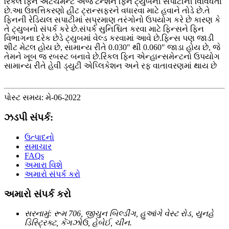
રિંકલ ફિન એટેચમેન્ટ એજ ટેન્શન ફિન ટ્યુબની સપાટીની વિવિધતા
છે.આ ઉન્નત્તિકરણો હીટ ટ્રાન્સફરને વધારવા માટે હવાને તોડે છે.તે
ફિનની રેડિયલ સપાટીમાં સપ્રમાણ તરંગોનો ઉપયોગ કરે છે કારણ કે
તે ટ્યુબનો સંપર્ક કરે છે.સંપર્ક સુનિશ્ચિત કરવા માટે ફિન્સને ફિન
વિભાગના દરેક છેડે ટ્યુબમાં વેલ્ડ કરવામાં આવે છે.ફિન્સ પણ જાડી
શીટ મેટલ હોય છે, સામાન્ય રીતે 0.030″ થી 0.060″ જાડા હોય છે, જે
તેમને ખૂબ જ રબસ્ટ બનાવે છે.રિંકલ ફિન એન્હાન્સમેન્ટનો ઉપયોગ
સામાન્ય રીતે હેવી ડ્યુટી એપ્લિકેશન અને રફ વાતાવરણમાં થાય છે
પોસ્ટ સમય: મે-06-2022
ઝડપી સંપર્ક:
ઉત્પાદનો
સમાચાર
FAQs
અમારા વિશે
અમારો સંપર્ક કરો
અમારો સંપર્ક કરો
સરનામું: રૂમ 706, જીચુન બિલ્ડીંગ, હુઆંગે વેસ્ટ રોડ, યુનહે
ડિસ્ટ્રિક્ટ, કેંગઝોઉ, હેબેઈ, ચીન.