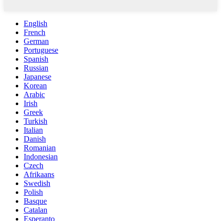
English
French
German
Portuguese
Spanish
Russian
Japanese
Korean
Arabic
Irish
Greek
Turkish
Italian
Danish
Romanian
Indonesian
Czech
Afrikaans
Swedish
Polish
Basque
Catalan
Esperanto