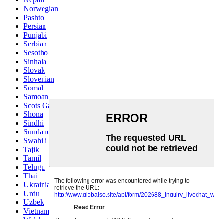
Norwegian
Pashto
Persian
Punjabi
Serbian
Sesotho
Sinhala
Slovak
Slovenian
Somali
Samoan
Scots Gaelic
Shona
Sindhi
Sundanese
Swahili
Tajik
Tamil
Telugu
Thai
Ukrainian
Urdu
Uzbek
Vietnamese