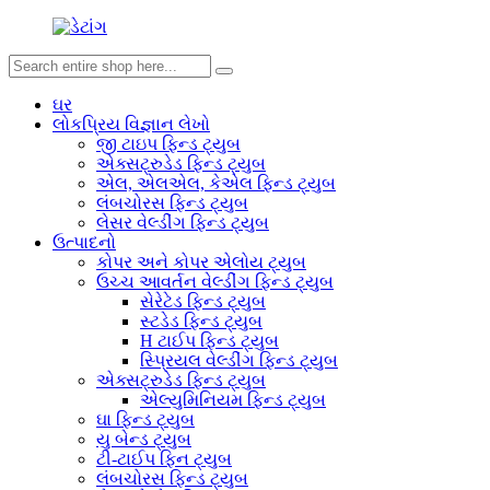
ઘર
લોકપ્રિય વિજ્ઞાન લેખો
જી ટાઇપ ફિન્ડ ટ્યુબ
એક્સટ્રુડેડ ફિન્ડ ટ્યુબ
એલ, એલએલ, કેએલ ફિન્ડ ટ્યુબ
લંબચોરસ ફિન્ડ ટ્યુબ
લેસર વેલ્ડીંગ ફિન્ડ ટ્યુબ
ઉત્પાદનો
કોપર અને કોપર એલોય ટ્યુબ
ઉચ્ચ આવર્તન વેલ્ડીંગ ફિન્ડ ટ્યુબ
સેરેટેડ ફિન્ડ ટ્યુબ
સ્ટડેડ ફિન્ડ ટ્યુબ
H ટાઈપ ફિન્ડ ટ્યુબ
સ્પ્રિયલ વેલ્ડીંગ ફિન્ડ ટ્યુબ
એક્સટ્રુડેડ ફિન્ડ ટ્યુબ
એલ્યુમિનિયમ ફિન્ડ ટ્યુબ
ઘા ફિન્ડ ટ્યુબ
યુ બેન્ડ ટ્યુબ
ટી-ટાઈપ ફિન ટ્યુબ
લંબચોરસ ફિન્ડ ટ્યુબ