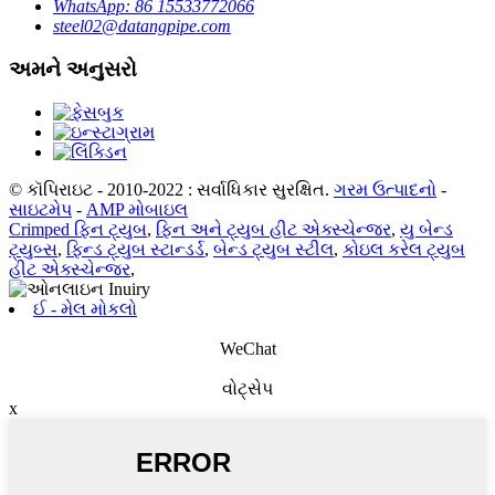
WhatsApp: 86 15533772066
steel02@datangpipe.com
અમને અનુસરો
© કૉપિરાઇટ - 2010-2022 : સર્વાધિકાર સુરક્ષિત.
ગરમ ઉત્પાદનો
-
સાઇટમેપ
-
AMP મોબાઇલ
Crimped ફિન ટ્યુબ
,
ફિન અને ટ્યુબ હીટ એક્સ્ચેન્જર
,
યુ બેન્ડ
ટ્યુબ્સ
,
ફિન્ડ ટ્યુબ સ્ટાન્ડર્ડ
,
બેન્ડ ટ્યુબ સ્ટીલ
,
કોઇલ કરેલ ટ્યુબ
હીટ એક્સ્ચેન્જર
,
ઈ - મેલ મોકલો
WeChat
વોટ્સેપ
x