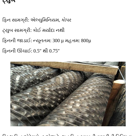
ટ્યુબ
ફિન સામગ્રી: એલ્યુમિનિયમ, કોપર
ટ્યુબ સામગ્રી: કોઈ મર્યાદા નથી
ફિનની જાડાઈ: ન્યૂનતમ: 300 µ મહત્તમ: 800µ
ફિનની ઊંચાઈ: 0.5″ થી 0.75″