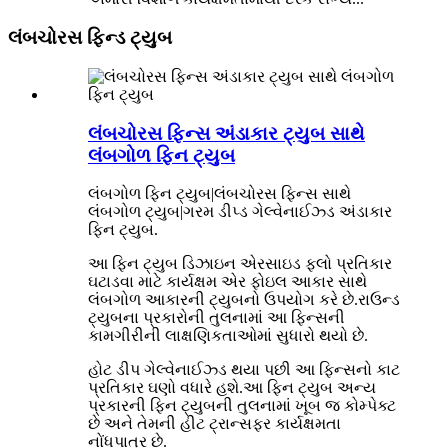
લંબચોરસ ફિન્ડ ટ્યુબ
લંબચોરસ ફિન્સ અંડાકાર ટ્યુબ સાથે
લંબગોળ ફિન ટ્યુબ
લંબગોળ ફિન ટ્યુબ|લંબચોરસ ફિન્સ સાથે
લંબગોળ ટ્યુબ|ગરમ ડીપ્ડ ગેલ્વેનાઈઝ્ડ અંડાકાર
ફિન ટ્યુબ.
આ ફિન ટ્યુબ ડિઝાઇન એરસાઇડ ફ્લો પ્રતિકાર
ઘટાડવા માટે કાર્યક્ષમ એર ફોઇલ આકાર સાથે
લંબગોળ આકારની ટ્યુબનો ઉપયોગ કરે છે.રાઉન્ડ
ટ્યુબના પ્રકારોની તુલનામાં આ ફિન્સની
કામગીરીની લાક્ષણિકતાઓમાં સુધારો થયો છે.
હોટ ડીપ ગેલ્વેનાઈઝ્ડ થયા પછી આ ફિન્સનો કાટ
પ્રતિકાર ઘણો વધારે હશે.આ ફિન ટ્યુબ અન્ય
પ્રકારની ફિન ટ્યુબની તુલનામાં ખૂબ જ કોમ્પેક્ટ
છે અને તેમની હીટ ટ્રાન્સફર કાર્યક્ષમતા
નોંધપાત્ર છે.