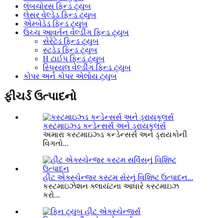
લંબચોરસ ફિન્ડ ટ્યુબ
લેસર વેલ્ડેડ ફિન્ડ ટ્યુબ
એમ્બેડેડ ફિન્ડ ટ્યુબ
ઉચ્ચ આવર્તન વેલ્ડીંગ ફિન્ડ ટ્યુબ
સેરેટેડ ફિન્ડ ટ્યુબ
સ્ટડેડ ફિન્ડ ટ્યુબ
H ટાઈપ ફિન્ડ ટ્યુબ
સ્પ્રિયલ વેલ્ડીંગ ફિન્ડ ટ્યુબ
કોપર અને કોપર એલોય ટ્યુબ
ફીચર્ડ ઉત્પાદનો
કસ્ટમાઇઝ્ડ કન્ડેન્સર્સ અને ડ્રાયકૂલર્સ
અમારા કસ્ટમાઇઝ્ડ કન્ડેન્સર્સ અને ડ્રાયકોની
વિગતો...
હીટ એક્સ્ચેન્જર કસ્ટમ સેરનું વિશિષ્ટ ઉત્પાદન...
કસ્ટમાઇઝેશન ક્લાયંટના આધારે કસ્ટમાઇઝ
કરો...