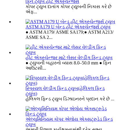
ફિન ટ્યુબ હીટ એક્સ્ચેન્જર્સ
કોપર ટ્યુબ દાતાંગ કોપર ટ્યુબની નિકાસ કરે છે
એફ...
ASTM A179 U બેન્ડ હીટ એક્સ્ચેન્જર્સ ટ્યુબ
● ASTM A179/ ASME SA179;● ASTM A213/
ASME SA 2...
હીટ એક્સ્ચેન્જર માટે લેસર વેલ્ડીંગ ફિન્ડ ટ્યુબ
● ટ્યુબની બહારનો વ્યાસ 8.0–50.0 mm ● ફિન
આઉટસી...
સ્પ્રિયલ વેલ્ડીંગ ફિન્ડ ટ્યુબ(હેલિકલ ફિન્ડ
ટ્યુબ)
હેલિકલ ફિન્ડ ટ્યુબ ડિઝાઇનરને પ્રદાન કરે છે ...
એલ્યુમિનિયમ કોપર એલોય એક્સટ્રુડેડ ફિન્ડ
ટ્યુબ
અમારી વિશાળ કાર્યક્ષમતામાંથી દરેક સભ્ય...