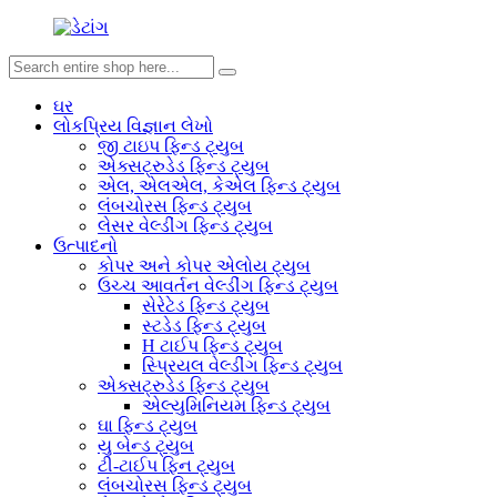
ઘર
લોકપ્રિય વિજ્ઞાન લેખો
જી ટાઇપ ફિન્ડ ટ્યુબ
એક્સટ્રુડેડ ફિન્ડ ટ્યુબ
એલ, એલએલ, કેએલ ફિન્ડ ટ્યુબ
લંબચોરસ ફિન્ડ ટ્યુબ
લેસર વેલ્ડીંગ ફિન્ડ ટ્યુબ
ઉત્પાદનો
કોપર અને કોપર એલોય ટ્યુબ
ઉચ્ચ આવર્તન વેલ્ડીંગ ફિન્ડ ટ્યુબ
સેરેટેડ ફિન્ડ ટ્યુબ
સ્ટડેડ ફિન્ડ ટ્યુબ
H ટાઈપ ફિન્ડ ટ્યુબ
સ્પ્રિયલ વેલ્ડીંગ ફિન્ડ ટ્યુબ
એક્સટ્રુડેડ ફિન્ડ ટ્યુબ
એલ્યુમિનિયમ ફિન્ડ ટ્યુબ
ઘા ફિન્ડ ટ્યુબ
યુ બેન્ડ ટ્યુબ
ટી-ટાઈપ ફિન ટ્યુબ
લંબચોરસ ફિન્ડ ટ્યુબ