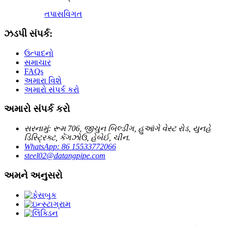
તપાસ
વિગત
ઝડપી સંપર્ક:
ઉત્પાદનો
સમાચાર
FAQs
અમારા વિશે
અમારો સંપર્ક કરો
અમારો સંપર્ક કરો
સરનામું: રૂમ 706, જીચુન બિલ્ડીંગ, હુઆંગે વેસ્ટ રોડ, યુનહે
ડિસ્ટ્રિક્ટ, કેંગઝોઉ, હેબેઈ, ચીન.
WhatsApp: 86 15533772066
steel02@datangpipe.com
અમને અનુસરો