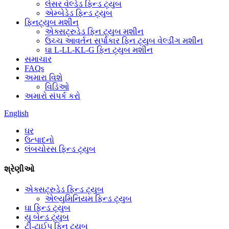
લેસર વેલ્ડેડ ફિન્ડ ટ્યુબ
એમ્બેડેડ ફિન્ડ ટ્યુબ
ફિનટ્યુબ મશીન
એક્સટ્રુડેડ ફિન ટ્યુબ મશીન
ઉચ્ચ આવર્તન સર્પાકાર ફિન ટ્યુબ વેલ્ડીંગ મશીન
ઘા L-LL-KL-G ફિન ટ્યુબ મશીન
સમાચાર
FAQs
અમારા વિશે
વિડિઓ
અમારો સંપર્ક કરો
English
ઘર
ઉત્પાદનો
લંબચોરસ ફિન્ડ ટ્યુબ
શ્રેણીઓ
એક્સટ્રુડેડ ફિન્ડ ટ્યુબ
એલ્યુમિનિયમ ફિન્ડ ટ્યુબ
ઘા ફિન્ડ ટ્યુબ
યુ બેન્ડ ટ્યુબ
ટી-ટાઈપ ફિન ટ્યુબ