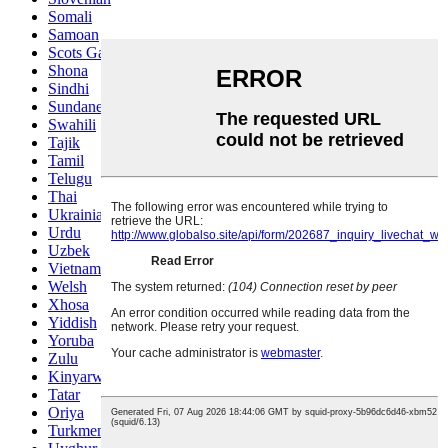
Somali
Samoan
Scots Gaelic
Shona
Sindhi
Sundanese
Swahili
Tajik
Tamil
Telugu
Thai
Ukrainian
Urdu
Uzbek
Vietnamese
Welsh
Xhosa
Yiddish
Yoruba
Zulu
Kinyarwanda
Tatar
Oriya
Turkmen