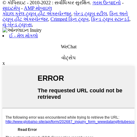
© કૉપિરાઇટ - 2010-2022 : સર્વાધિકાર સુરક્ષિત.
ગરમ ઉત્પાદનો
-
સાઇટમેપ
-
AMP મોબાઇલ
કોઇલ કરેલ ટ્યુબ હીટ એક્સ્ચેન્જર
,
બેન્ડ ટ્યુબ સ્ટીલ
,
ફિન અને
ટ્યુબ હીટ એક્સ્ચેન્જર
,
Crimped ફિન ટ્યુબ
,
ફિન્ડ ટ્યુબ સ્ટાન્ડર્ડ
,
યુ બેન્ડ ટ્યુબ્સ
,
ઈ - મેલ મોકલો
WeChat
વોટ્સેપ
x