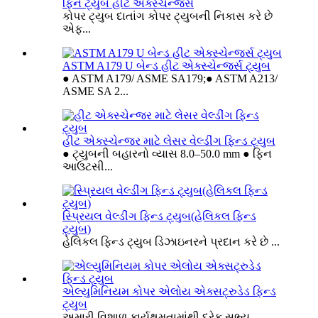
ફિન ટ્યુબ હીટ એક્સ્ચેન્જર્સ
કોપર ટ્યુબ દાતાંગ કોપર ટ્યુબની નિકાસ કરે છે
એફ...
ASTM A179 U બેન્ડ હીટ એક્સ્ચેન્જર્સ ટ્યુબ
● ASTM A179/ ASME SA179;● ASTM A213/
ASME SA 2...
હીટ એક્સ્ચેન્જર માટે લેસર વેલ્ડીંગ ફિન્ડ ટ્યુબ
● ટ્યુબની બહારનો વ્યાસ 8.0–50.0 mm ● ફિન
આઉટસી...
સ્પ્રિયલ વેલ્ડીંગ ફિન્ડ ટ્યુબ(હેલિકલ ફિન્ડ
ટ્યુબ)
હેલિકલ ફિન્ડ ટ્યુબ ડિઝાઇનરને પ્રદાન કરે છે ...
એલ્યુમિનિયમ કોપર એલોય એક્સટ્રુડેડ ફિન્ડ
ટ્યુબ
અમારી વિશાળ કાર્યક્ષમતામાંથી દરેક સભ્ય...