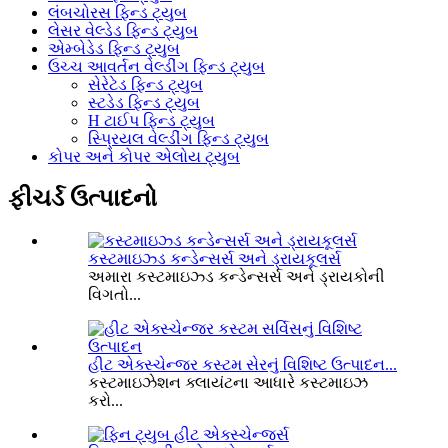
લંબચોરસ ફિન્ડ ટ્યુબ
લેસર વેલ્ડેડ ફિન્ડ ટ્યુબ
એમ્બેડેડ ફિન્ડ ટ્યુબ
ઉચ્ચ આવર્તન વેલ્ડીંગ ફિન્ડ ટ્યુબ
સેરેટેડ ફિન્ડ ટ્યુબ
સ્ટડેડ ફિન્ડ ટ્યુબ
H ટાઈપ ફિન્ડ ટ્યુબ
સ્પ્રિયલ વેલ્ડીંગ ફિન્ડ ટ્યુબ
કોપર અને કોપર એલોય ટ્યુબ
ફીચર્ડ ઉત્પાદનો
કસ્ટમાઇઝ્ડ કન્ડેન્સર્સ અને ડ્રાયકૂલર્સ
અમારા કસ્ટમાઇઝ્ડ કન્ડેન્સર્સ અને ડ્રાયકોની
વિગતો...
હીટ એક્સ્ચેન્જર કસ્ટમ સેરનું વિશિષ્ટ ઉત્પાદન...
કસ્ટમાઇઝેશન ક્લાયંટના આધારે કસ્ટમાઇઝ
કરો...