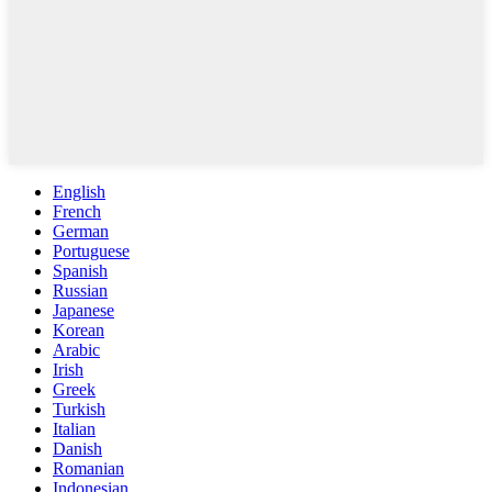
English
French
German
Portuguese
Spanish
Russian
Japanese
Korean
Arabic
Irish
Greek
Turkish
Italian
Danish
Romanian
Indonesian