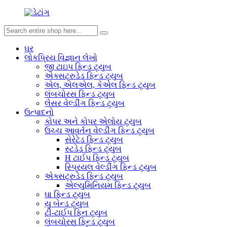
ઘર
લોકપ્રિય વિજ્ઞાન લેખો
જી ટાઇપ ફિન્ડ ટ્યુબ
એક્સટ્રુડેડ ફિન્ડ ટ્યુબ
એલ, એલએલ, કેએલ ફિન્ડ ટ્યુબ
લંબચોરસ ફિન્ડ ટ્યુબ
લેસર વેલ્ડીંગ ફિન્ડ ટ્યુબ
ઉત્પાદનો
કોપર અને કોપર એલોય ટ્યુબ
ઉચ્ચ આવર્તન વેલ્ડીંગ ફિન્ડ ટ્યુબ
સેરેટેડ ફિન્ડ ટ્યુબ
સ્ટડેડ ફિન્ડ ટ્યુબ
H ટાઈપ ફિન્ડ ટ્યુબ
સ્પ્રિયલ વેલ્ડીંગ ફિન્ડ ટ્યુબ
એક્સટ્રુડેડ ફિન્ડ ટ્યુબ
એલ્યુમિનિયમ ફિન્ડ ટ્યુબ
ઘા ફિન્ડ ટ્યુબ
યુ બેન્ડ ટ્યુબ
ટી-ટાઈપ ફિન ટ્યુબ
લંબચોરસ ફિન્ડ ટ્યુબ