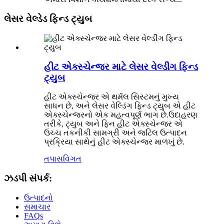
લેસર વેલ્ડેડ ફિન્ડ ટ્યુબ
હીટ એક્સ્ચેન્જર માટે લેસર વેલ્ડીંગ ફિન્ડ
ટ્યુબ
હીટ એક્સ્ચેન્જર એ થર્મલ સિસ્ટમનું મુખ્ય
સાધન છે, અને લેસર વેલ્ડિંગ ફિન્ડ ટ્યુબ એ હીટ
એક્સ્ચેન્જરનો એક મહત્વપૂર્ણ ભાગ છે.ઉદાહરણ
તરીકે, ટ્યુબ અને ફિન હીટ એક્સ્ચેન્જર એ
ઉચ્ચ તકનીકી સામગ્રી અને જટિલ ઉત્પાદન
પ્રક્રિયા સાથેનું હીટ એક્સ્ચેન્જર માળખું છે.
તપાસ
વિગત
ઝડપી સંપર્ક:
ઉત્પાદનો
સમાચાર
FAQs