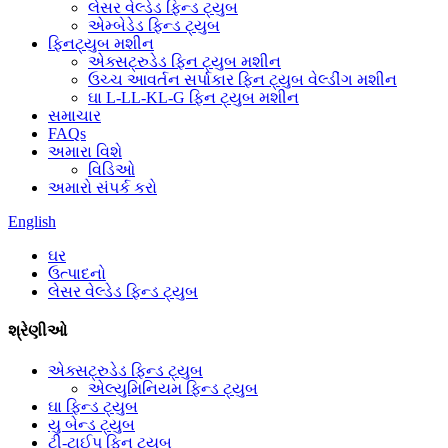
લેસર વેલ્ડેડ ફિન્ડ ટ્યુબ
એમ્બેડેડ ફિન્ડ ટ્યુબ
ફિનટ્યુબ મશીન
એક્સટ્રુડેડ ફિન ટ્યુબ મશીન
ઉચ્ચ આવર્તન સર્પાકાર ફિન ટ્યુબ વેલ્ડીંગ મશીન
ઘા L-LL-KL-G ફિન ટ્યુબ મશીન
સમાચાર
FAQs
અમારા વિશે
વિડિઓ
અમારો સંપર્ક કરો
English
ઘર
ઉત્પાદનો
લેસર વેલ્ડેડ ફિન્ડ ટ્યુબ
શ્રેણીઓ
એક્સટ્રુડેડ ફિન્ડ ટ્યુબ
એલ્યુમિનિયમ ફિન્ડ ટ્યુબ
ઘા ફિન્ડ ટ્યુબ
યુ બેન્ડ ટ્યુબ
ટી-ટાઈપ ફિન ટ્યુબ