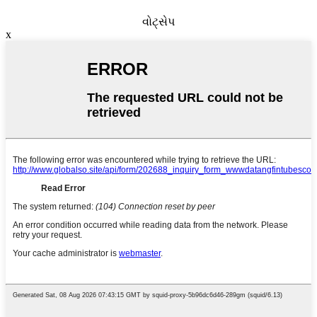
વોટ્સેપ
x