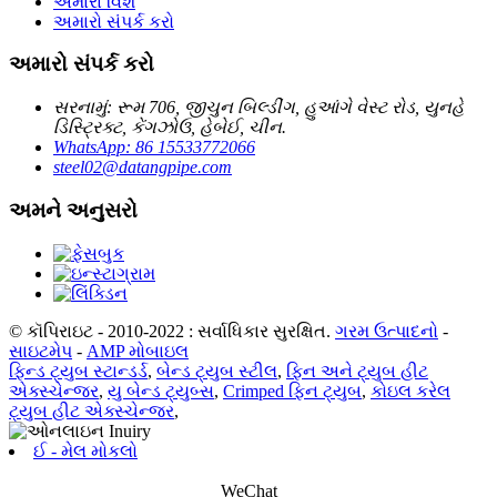
અમારા વિશે
અમારો સંપર્ક કરો
અમારો સંપર્ક કરો
સરનામું: રૂમ 706, જીચુન બિલ્ડીંગ, હુઆંગે વેસ્ટ રોડ, યુનહે
ડિસ્ટ્રિક્ટ, કેંગઝોઉ, હેબેઈ, ચીન.
WhatsApp: 86 15533772066
steel02@datangpipe.com
અમને અનુસરો
© કૉપિરાઇટ - 2010-2022 : સર્વાધિકાર સુરક્ષિત.
ગરમ ઉત્પાદનો
-
સાઇટમેપ
-
AMP મોબાઇલ
ફિન્ડ ટ્યુબ સ્ટાન્ડર્ડ
,
બેન્ડ ટ્યુબ સ્ટીલ
,
ફિન અને ટ્યુબ હીટ
એક્સ્ચેન્જર
,
યુ બેન્ડ ટ્યુબ્સ
,
Crimped ફિન ટ્યુબ
,
કોઇલ કરેલ
ટ્યુબ હીટ એક્સ્ચેન્જર
,
ઈ - મેલ મોકલો
WeChat