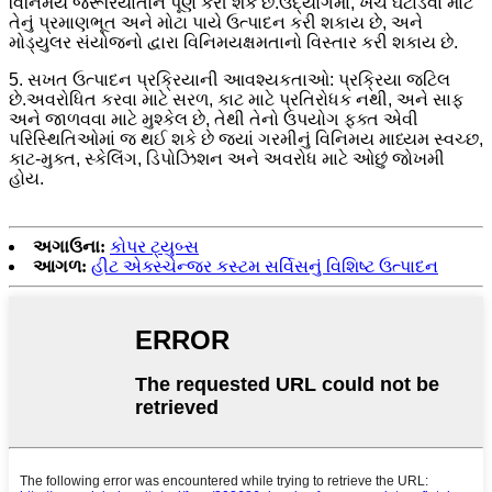
વિનિમય જરૂરિયાતોને પૂર્ણ કરી શકે છે.ઉદ્યોગમાં, ખર્ચ ઘટાડવા માટે
તેનું પ્રમાણભૂત અને મોટા પાયે ઉત્પાદન કરી શકાય છે, અને
મોડ્યુલર સંયોજનો દ્વારા વિનિમયક્ષમતાનો વિસ્તાર કરી શકાય છે.
5. સખત ઉત્પાદન પ્રક્રિયાની આવશ્યકતાઓ: પ્રક્રિયા જટિલ
છે.અવરોધિત કરવા માટે સરળ, કાટ માટે પ્રતિરોધક નથી, અને સાફ
અને જાળવવા માટે મુશ્કેલ છે, તેથી તેનો ઉપયોગ ફક્ત એવી
પરિસ્થિતિઓમાં જ થઈ શકે છે જ્યાં ગરમીનું વિનિમય માધ્યમ સ્વચ્છ,
કાટ-મુક્ત, સ્કેલિંગ, ડિપોઝિશન અને અવરોધ માટે ઓછું જોખમી
હોય.
અગાઉના:
કોપર ટ્યુબ્સ
આગળ:
હીટ એક્સ્ચેન્જર કસ્ટમ સર્વિસનું વિશિષ્ટ ઉત્પાદન