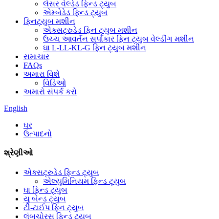
લેસર વેલ્ડેડ ફિન્ડ ટ્યુબ
એમ્બેડેડ ફિન્ડ ટ્યુબ
ફિનટ્યુબ મશીન
એક્સટ્રુડેડ ફિન ટ્યુબ મશીન
ઉચ્ચ આવર્તન સર્પાકાર ફિન ટ્યુબ વેલ્ડીંગ મશીન
ઘા L-LL-KL-G ફિન ટ્યુબ મશીન
સમાચાર
FAQs
અમારા વિશે
વિડિઓ
અમારો સંપર્ક કરો
English
ઘર
ઉત્પાદનો
શ્રેણીઓ
એક્સટ્રુડેડ ફિન્ડ ટ્યુબ
એલ્યુમિનિયમ ફિન્ડ ટ્યુબ
ઘા ફિન્ડ ટ્યુબ
યુ બેન્ડ ટ્યુબ
ટી-ટાઈપ ફિન ટ્યુબ
લંબચોરસ ફિન્ડ ટ્યુબ