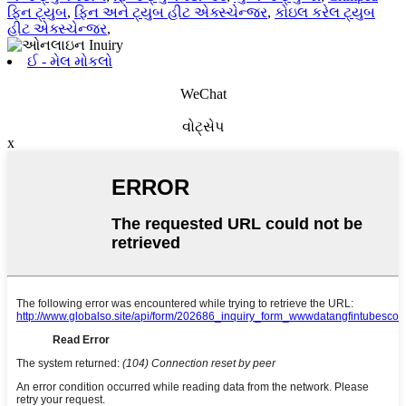
ફિન ટ્યુબ
,
ફિન અને ટ્યુબ હીટ એક્સ્ચેન્જર
,
કોઇલ કરેલ ટ્યુબ
હીટ એક્સ્ચેન્જર
,
ઈ - મેલ મોકલો
WeChat
વોટ્સેપ
x