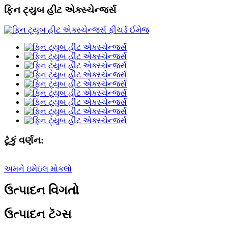
ફિન ટ્યુબ હીટ એક્સ્ચેન્જર્સ
ટૂંકું વર્ણન:
અમને ઇમેઇલ મોકલો
ઉત્પાદન વિગતો
ઉત્પાદન ટૅગ્સ