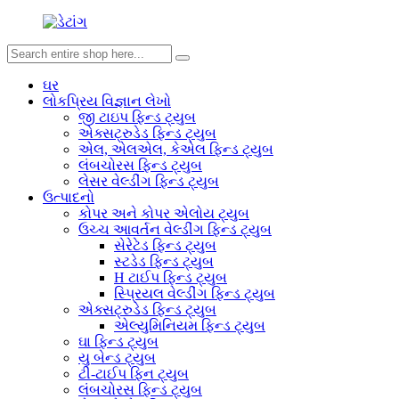
ઘર
લોકપ્રિય વિજ્ઞાન લેખો
જી ટાઇપ ફિન્ડ ટ્યુબ
એક્સટ્રુડેડ ફિન્ડ ટ્યુબ
એલ, એલએલ, કેએલ ફિન્ડ ટ્યુબ
લંબચોરસ ફિન્ડ ટ્યુબ
લેસર વેલ્ડીંગ ફિન્ડ ટ્યુબ
ઉત્પાદનો
કોપર અને કોપર એલોય ટ્યુબ
ઉચ્ચ આવર્તન વેલ્ડીંગ ફિન્ડ ટ્યુબ
સેરેટેડ ફિન્ડ ટ્યુબ
સ્ટડેડ ફિન્ડ ટ્યુબ
H ટાઈપ ફિન્ડ ટ્યુબ
સ્પ્રિયલ વેલ્ડીંગ ફિન્ડ ટ્યુબ
એક્સટ્રુડેડ ફિન્ડ ટ્યુબ
એલ્યુમિનિયમ ફિન્ડ ટ્યુબ
ઘા ફિન્ડ ટ્યુબ
યુ બેન્ડ ટ્યુબ
ટી-ટાઈપ ફિન ટ્યુબ
લંબચોરસ ફિન્ડ ટ્યુબ