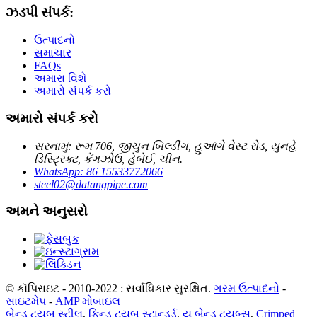
ઝડપી સંપર્ક:
ઉત્પાદનો
સમાચાર
FAQs
અમારા વિશે
અમારો સંપર્ક કરો
અમારો સંપર્ક કરો
સરનામું: રૂમ 706, જીચુન બિલ્ડીંગ, હુઆંગે વેસ્ટ રોડ, યુનહે
ડિસ્ટ્રિક્ટ, કેંગઝોઉ, હેબેઈ, ચીન.
WhatsApp: 86 15533772066
steel02@datangpipe.com
અમને અનુસરો
© કૉપિરાઇટ - 2010-2022 : સર્વાધિકાર સુરક્ષિત.
ગરમ ઉત્પાદનો
-
સાઇટમેપ
-
AMP મોબાઇલ
બેન્ડ ટ્યુબ સ્ટીલ
,
ફિન્ડ ટ્યુબ સ્ટાન્ડર્ડ
,
યુ બેન્ડ ટ્યુબ્સ
,
Crimped