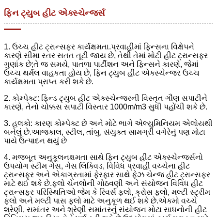
ફિન ટ્યુબ હીટ એક્સ્ચેન્જર્સ
1. ઉચ્ચ હીટ ટ્રાન્સફર કાર્યક્ષમતા.પ્રવાહીમાં ફિન્સના વિક્ષેપને
કારણે સીમા સ્તર સતત તૂટી જાય છે, તેથી તેમાં મોટી હીટ ટ્રાન્સફર
ગુણાંક છે;તે જ સમયે, પાતળા પાર્ટીશન અને ફિન્સને કારણે, જેમાં
ઉચ્ચ થર્મલ વાહકતા હોય છે, ફિન ટ્યુબ હીટ એક્સ્ચેન્જર ઉચ્ચ
કાર્યક્ષમતા પ્રાપ્ત કરી શકે છે.
2. કોમ્પેક્ટ: ફિન્ડ ટ્યુબ હીટ એક્સ્ચેન્જરની વિસ્તૃત ગૌણ સપાટીને
કારણે, તેનો ચોક્કસ સપાટી વિસ્તાર 1000m/m3 સુધી પહોંચી શકે છે.
3. હલકો: કારણ કોમ્પેક્ટ છે અને મોટે ભાગે એલ્યુમિનિયમ એલોયથી
બનેલું છે.આજકાલ, સ્ટીલ, તાંબુ, સંયુક્ત સામગ્રી વગેરેનું પણ મોટા
પાયે ઉત્પાદન થયું છે
4. મજબૂત અનુકૂલનક્ષમતા સાથે ફિન ટ્યુબ હીટ એક્સ્ચેન્જર્સનો
ઉપયોગ સ્ટીમ ગેસ, ગેસ લિક્વિડ, વિવિધ પ્રવાહી વચ્ચેના હીટ
ટ્રાન્સફર અને એકાગ્રતામાં ફેરફાર સાથે ફેઝ ચેન્જ હીટ ટ્રાન્સફર
માટે થઈ શકે છે.ફ્લો ચેનલોની ગોઠવણી અને સંયોજન વિવિધ હીટ
ટ્રાન્સફર પરિસ્થિતિઓ જેમ કે રિવર્સ ફ્લો, ક્રોસ ફ્લો, મલ્ટી સ્ટ્રીમ
ફ્લો અને મલ્ટી પાસ ફ્લો માટે અનુકૂળ થઈ શકે છે.એકમો વચ્ચે
શ્રેણી, સમાંતર અને શ્રેણી સમાંતરનું સંયોજન મોટા સાધનોની હીટ