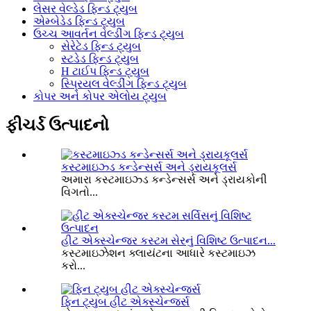
લેસર વેલ્ડેડ ફિન્ડ ટ્યુબ
એમ્બેડેડ ફિન્ડ ટ્યુબ
ઉચ્ચ આવર્તન વેલ્ડીંગ ફિન્ડ ટ્યુબ
સેરેટેડ ફિન્ડ ટ્યુબ
સ્ટડેડ ફિન્ડ ટ્યુબ
H ટાઈપ ફિન્ડ ટ્યુબ
સ્પ્રિયલ વેલ્ડીંગ ફિન્ડ ટ્યુબ
કોપર અને કોપર એલોય ટ્યુબ
ફીચર્ડ ઉત્પાદનો
કસ્ટમાઇઝ્ડ કન્ડેન્સર્સ અને ડ્રાયકૂલર્સ
અમારા કસ્ટમાઇઝ્ડ કન્ડેન્સર્સ અને ડ્રાયકોની
વિગતો...
હીટ એક્સ્ચેન્જર કસ્ટમ સેરનું વિશિષ્ટ ઉત્પાદન...
કસ્ટમાઇઝેશન ક્લાયંટના આધારે કસ્ટમાઇઝ
કરો...
ફિન ટ્યુબ હીટ એક્સ્ચેન્જર્સ