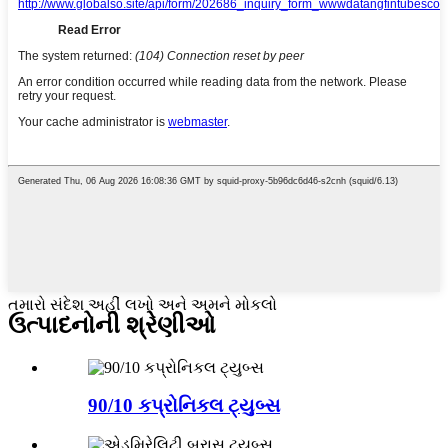
તમારો સંદેશ અહીં લખો અને અમને મોકલો
ઉત્પાદનોની શ્રેણીઓ
90/10 કપ્રોનિકલ ટ્યુબ્સ