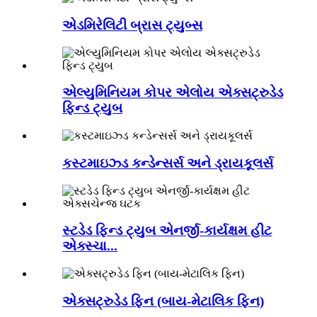
એડમિરેલિટી બ્રાસ ટ્યુબ્સ
એલ્યુમિનિયમ કોપર એલોય એક્સટ્રુડેડ
ફિન્ડ ટ્યુબ
કસ્ટમાઇઝ્ડ કન્ડેન્સર્સ અને ડ્રાયકૂલર્સ
સ્ટડેડ ફિન્ડ ટ્યુબ એનર્જી-કાર્યક્ષમ હીટ
એક્સ્ચા...
એક્સટ્રુડેડ ફિન (બાય-મેટાલિક ફિન)