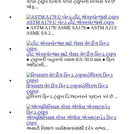
કોપર ટ્યુબ દાતાંગ કોપર ટ્યુબની નિકાસ કરે છે
એફ...
ASTM A179 U બેન્ડ હીટ એક્સ્ચેન્જર્સ ટ્યુબ
● ASTM A179/ ASME SA179;● ASTM A213/
ASME SA 2...
હીટ એક્સ્ચેન્જર માટે લેસર વેલ્ડીંગ ફિન્ડ ટ્યુબ
● ટ્યુબની બહારનો વ્યાસ 8.0–50.0 mm ● ફિન
આઉટસી...
સ્પ્રિયલ વેલ્ડીંગ ફિન્ડ ટ્યુબ(હેલિકલ ફિન્ડ
ટ્યુબ)
હેલિકલ ફિન્ડ ટ્યુબ ડિઝાઇનરને પ્રદાન કરે છે ...
એલ્યુમિનિયમ કોપર એલોય એક્સટ્રુડેડ ફિન્ડ
ટ્યુબ
અમારી વિશાળ કાર્યક્ષમતામાંથી દરેક સભ્ય...