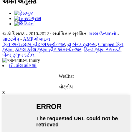
અમને અનુસરો
© કૉપિરાઇટ - 2010-2022 : સર્વાધિકાર સુરક્ષિત.
ગરમ ઉત્પાદનો
-
સાઇટમેપ
-
AMP મોબાઇલ
ફિન અને ટ્યુબ હીટ એક્સ્ચેન્જર
,
યુ બેન્ડ ટ્યુબ્સ
,
Crimped ફિન
ટ્યુબ
,
કોઇલ કરેલ ટ્યુબ હીટ એક્સ્ચેન્જર
,
ફિન્ડ ટ્યુબ સ્ટાન્ડર્ડ
,
બેન્ડ ટ્યુબ સ્ટીલ
,
ઈ - મેલ મોકલો
WeChat
વોટ્સેપ
x