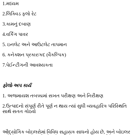
1.મધ્યમ
2.લિક્વિડ ફ્લો રેટ
3.કામનું દબાણ
4.વર્કિંગ પાવર
5. ઇનલેટ અને આઉટલેટ તાપમાન
6. કનેક્શન પ્રકાર/કદ (વૈકલ્પિક)
7.પેઈન્ટીંગની આવશ્યકતા
ફોલો-અપ કાર્ય
1. અજમાયશ તબક્કામાં સખત પરીક્ષણ અને નિરીક્ષણ
2.ઉત્પાદનો સંપૂર્ણ રીતે પૂર્ણ ન થાય ત્યાં સુધી વ્યવહારિક પરિસ્થિતિ
સાથે સતત ગોઠવો
ઔદ્યોગિક બોઇલરોમાં વિવિધ સહાયક સાધનો હોય છે, અને બોઇલર