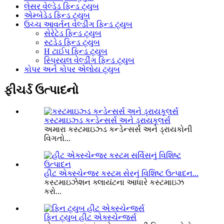
લેસર વેલ્ડેડ ફિન્ડ ટ્યુબ
એમ્બેડેડ ફિન્ડ ટ્યુબ
ઉચ્ચ આવર્તન વેલ્ડીંગ ફિન્ડ ટ્યુબ
સેરેટેડ ફિન્ડ ટ્યુબ
સ્ટડેડ ફિન્ડ ટ્યુબ
H ટાઈપ ફિન્ડ ટ્યુબ
સ્પ્રિયલ વેલ્ડીંગ ફિન્ડ ટ્યુબ
કોપર અને કોપર એલોય ટ્યુબ
ફીચર્ડ ઉત્પાદનો
કસ્ટમાઇઝ્ડ કન્ડેન્સર્સ અને ડ્રાયકૂલર્સ
અમારા કસ્ટમાઇઝ્ડ કન્ડેન્સર્સ અને ડ્રાયકોની
વિગતો...
હીટ એક્સ્ચેન્જર કસ્ટમ સેરનું વિશિષ્ટ ઉત્પાદન...
કસ્ટમાઇઝેશન ક્લાયંટના આધારે કસ્ટમાઇઝ
કરો...
ફિન ટ્યુબ હીટ એક્સ્ચેન્જર્સ