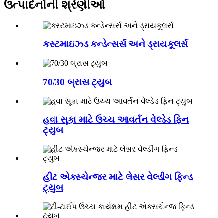
ઉત્પાદનોની શ્રેણીઓ
કસ્ટમાઇઝ્ડ કન્ડેન્સર્સ અને ડ્રાયકૂલર્સ
70/30 બ્રાસ ટ્યુબ
હવા સૂકા માટે ઉચ્ચ આવર્તન વેલ્ડેડ ફિન
ટ્યુબ
હીટ એક્સ્ચેન્જર માટે લેસર વેલ્ડીંગ ફિન્ડ
ટ્યુબ