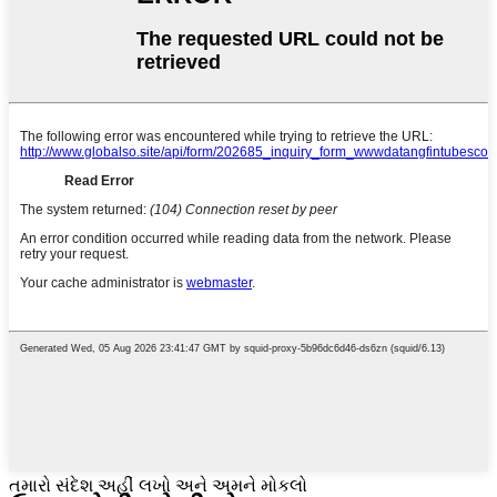
તમારો સંદેશ અહીં લખો અને અમને મોકલો