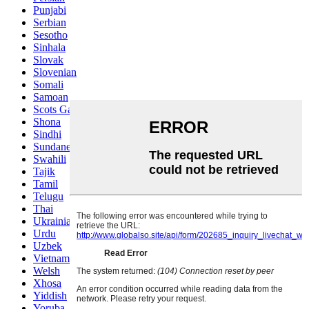
Punjabi
Serbian
Sesotho
Sinhala
Slovak
Slovenian
Somali
Samoan
Scots Gaelic
Shona
Sindhi
Sundanese
Swahili
Tajik
Tamil
Telugu
Thai
Ukrainian
Urdu
Uzbek
Vietnamese
Welsh
Xhosa
Yiddish
Yoruba