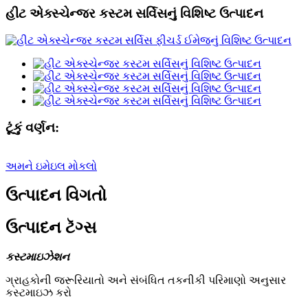
હીટ એક્સ્ચેન્જર કસ્ટમ સર્વિસનું વિશિષ્ટ ઉત્પાદન
ટૂંકું વર્ણન:
અમને ઇમેઇલ મોકલો
ઉત્પાદન વિગતો
ઉત્પાદન ટૅગ્સ
કસ્ટમાઇઝેશન
ગ્રાહકોની જરૂરિયાતો અને સંબંધિત તકનીકી પરિમાણો અનુસાર
કસ્ટમાઇઝ કરો