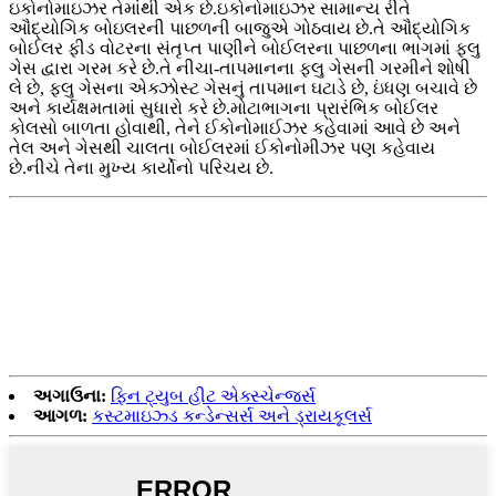
ઇકોનોમાઇઝર તેમાંથી એક છે.ઇકોનોમાઇઝર સામાન્ય રીતે
ઔદ્યોગિક બોઇલરની પાછળની બાજુએ ગોઠવાય છે.તે ઔદ્યોગિક
બોઈલર ફીડ વોટરના સંતૃપ્ત પાણીને બોઈલરના પાછળના ભાગમાં ફ્લુ
ગેસ દ્વારા ગરમ કરે છે.તે નીચા-તાપમાનના ફ્લુ ગેસની ગરમીને શોષી
લે છે, ફ્લુ ગેસના એક્ઝોસ્ટ ગેસનું તાપમાન ઘટાડે છે, ઇંધણ બચાવે છે
અને કાર્યક્ષમતામાં સુધારો કરે છે.મોટાભાગના પ્રારંભિક બોઈલર
કોલસો બાળતા હોવાથી, તેને ઈકોનોમાઈઝર કહેવામાં આવે છે અને
તેલ અને ગેસથી ચાલતા બોઈલરમાં ઈકોનોમીઝર પણ કહેવાય
છે.નીચે તેના મુખ્ય કાર્યોનો પરિચય છે.
અગાઉના:
ફિન ટ્યુબ હીટ એક્સ્ચેન્જર્સ
આગળ:
કસ્ટમાઇઝ્ડ કન્ડેન્સર્સ અને ડ્રાયકૂલર્સ