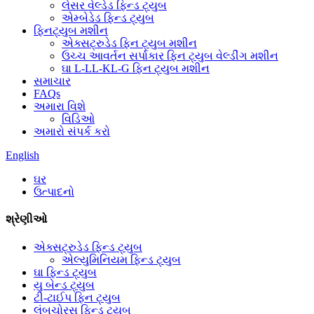
લેસર વેલ્ડેડ ફિન્ડ ટ્યુબ
એમ્બેડેડ ફિન્ડ ટ્યુબ
ફિનટ્યુબ મશીન
એક્સટ્રુડેડ ફિન ટ્યુબ મશીન
ઉચ્ચ આવર્તન સર્પાકાર ફિન ટ્યુબ વેલ્ડીંગ મશીન
ઘા L-LL-KL-G ફિન ટ્યુબ મશીન
સમાચાર
FAQs
અમારા વિશે
વિડિઓ
અમારો સંપર્ક કરો
English
ઘર
ઉત્પાદનો
શ્રેણીઓ
એક્સટ્રુડેડ ફિન્ડ ટ્યુબ
એલ્યુમિનિયમ ફિન્ડ ટ્યુબ
ઘા ફિન્ડ ટ્યુબ
યુ બેન્ડ ટ્યુબ
ટી-ટાઈપ ફિન ટ્યુબ
લંબચોરસ ફિન્ડ ટ્યુબ