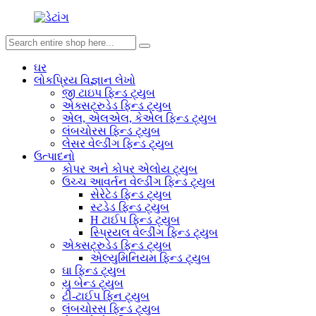
ઘર
લોકપ્રિય વિજ્ઞાન લેખો
જી ટાઇપ ફિન્ડ ટ્યુબ
એક્સટ્રુડેડ ફિન્ડ ટ્યુબ
એલ, એલએલ, કેએલ ફિન્ડ ટ્યુબ
લંબચોરસ ફિન્ડ ટ્યુબ
લેસર વેલ્ડીંગ ફિન્ડ ટ્યુબ
ઉત્પાદનો
કોપર અને કોપર એલોય ટ્યુબ
ઉચ્ચ આવર્તન વેલ્ડીંગ ફિન્ડ ટ્યુબ
સેરેટેડ ફિન્ડ ટ્યુબ
સ્ટડેડ ફિન્ડ ટ્યુબ
H ટાઈપ ફિન્ડ ટ્યુબ
સ્પ્રિયલ વેલ્ડીંગ ફિન્ડ ટ્યુબ
એક્સટ્રુડેડ ફિન્ડ ટ્યુબ
એલ્યુમિનિયમ ફિન્ડ ટ્યુબ
ઘા ફિન્ડ ટ્યુબ
યુ બેન્ડ ટ્યુબ
ટી-ટાઈપ ફિન ટ્યુબ
લંબચોરસ ફિન્ડ ટ્યુબ