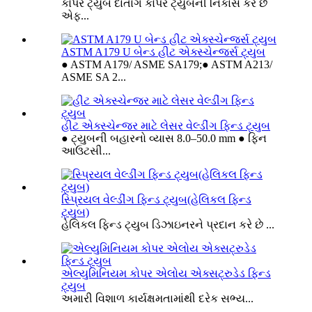
કોપર ટ્યુબ દાતાંગ કોપર ટ્યુબની નિકાસ કરે છે
એફ...
ASTM A179 U બેન્ડ હીટ એક્સ્ચેન્જર્સ ટ્યુબ
● ASTM A179/ ASME SA179;● ASTM A213/
ASME SA 2...
હીટ એક્સ્ચેન્જર માટે લેસર વેલ્ડીંગ ફિન્ડ ટ્યુબ
● ટ્યુબની બહારનો વ્યાસ 8.0–50.0 mm ● ફિન
આઉટસી...
સ્પ્રિયલ વેલ્ડીંગ ફિન્ડ ટ્યુબ(હેલિકલ ફિન્ડ
ટ્યુબ)
હેલિકલ ફિન્ડ ટ્યુબ ડિઝાઇનરને પ્રદાન કરે છે ...
એલ્યુમિનિયમ કોપર એલોય એક્સટ્રુડેડ ફિન્ડ
ટ્યુબ
અમારી વિશાળ કાર્યક્ષમતામાંથી દરેક સભ્ય...