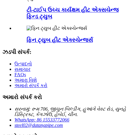
ટી-ટાઈપ ઉચ્ચ કાર્યક્ષમ હીટ એક્સચેન્જ
ફિન્ડ ટ્યુબ
ફિન ટ્યુબ હીટ એક્સ્ચેન્જર્સ
ઝડપી સંપર્ક:
ઉત્પાદનો
સમાચાર
FAQs
અમારા વિશે
અમારો સંપર્ક કરો
અમારો સંપર્ક કરો
સરનામું: રૂમ 706, જીચુન બિલ્ડીંગ, હુઆંગે વેસ્ટ રોડ, યુનહે
ડિસ્ટ્રિક્ટ, કેંગઝોઉ, હેબેઈ, ચીન.
WhatsApp: 86 15533772066
steel02@datangpipe.com